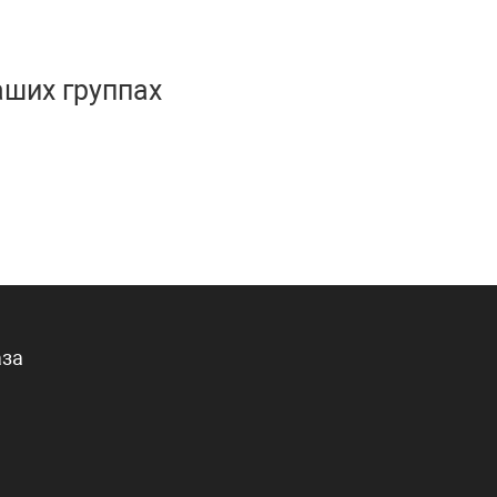
аших группах
аза