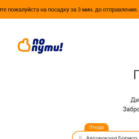
алуйста на посадку за 3 мин. до отправления. Если
Ди
Забр
Откуда