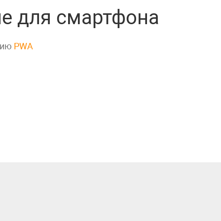
е для смартфона
гию
PWA