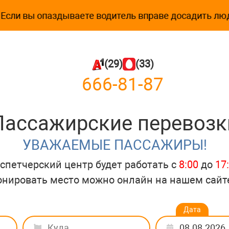
 вы опаздываете водитель вправе досадить людей бе
(29)
(33)
666-81-87
Пассажирские перевозк
УВАЖАЕМЫЕ ПАССАЖИРЫ!
спетчерский центр будет работать с
8:00
до
17
онировать место можно онлайн на нашем сай
Дата