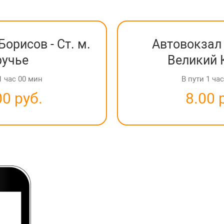
орисов - Ст. м.
Автовокзал 
ручье
Великий 
1 час 00 мин
В пути 1 ча
00 руб.
8.00 