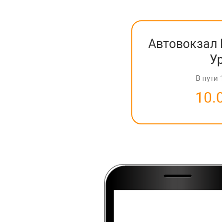
Автовокзал Б
У
В пути 
10.